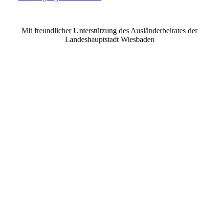
©2021 MUSE e.V. Muslimische Seelsorge Wiesbaden
Mit freundlicher Unterstützung des Ausländerbeirates der
Landeshauptstadt Wiesbaden