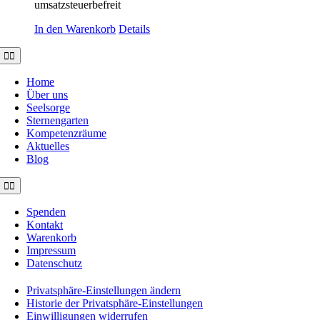
umsatzsteuerbefreit
In den Warenkorb
Details
Toggle
Navigation
Home
Über uns
Seelsorge
Sternengarten
Kompetenzräume
Aktuelles
Blog
Toggle
Navigation
Spenden
Kontakt
Warenkorb
Impressum
Datenschutz
Privatsphäre-Einstellungen ändern
Historie der Privatsphäre-Einstellungen
Einwilligungen widerrufen