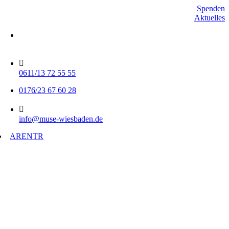
Skip
Spenden
to
Aktuelles
content
Mo-Do 15-17 Uhr
Fr 9-11 Uhr
0611/13 72 55 55
0176/23 67 60 28
info@muse-wiesbaden.de
AR
EN
TR