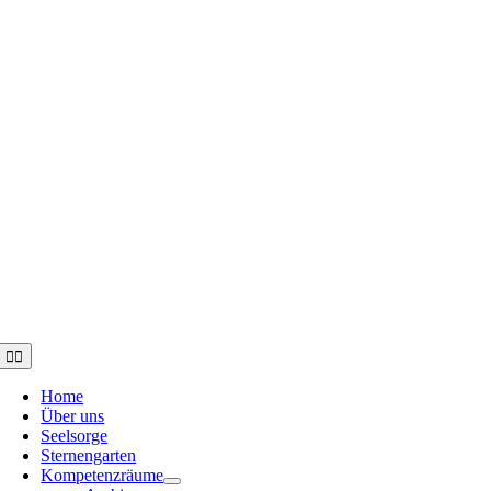
Toggle
Navigation
Home
Über uns
Seelsorge
Sternengarten
Kompetenzräume