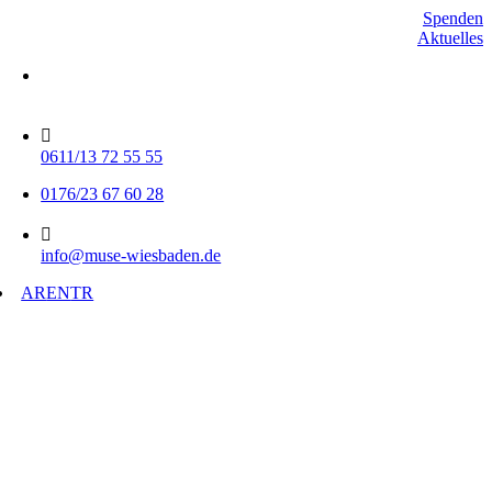
Skip
Spenden
to
Aktuelles
content
Mo-Do 15-17 Uhr
Fr 9-11 Uhr
0611/13 72 55 55
0176/23 67 60 28
info@muse-wiesbaden.de
AR
EN
TR