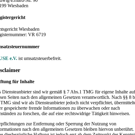
dwig-Erhard-Str. 90
199 Wiesbaden
gistergericht
tsgericht Wiesbaden
gisternummer: VR 6719
satzsteuernummer
SE e.V.
ist umsatzsteuerbefreit.
sclaimer
ftung für Inhalte
s Diensteanbieter sind wir gemäß § 7 Abs.1 TMG für eigene Inhalte au
esen Seiten nach den allgemeinen Gesetzen verantwortlich. Nach §§ 8 b
 TMG sind wir als Diensteanbieter jedoch nicht verpflichtet, übermittelt
er gespeicherte fremde Informationen zu überwachen oder nach
ständen zu forschen, die auf eine rechtswidrige Tätigkeit hinweisen.
rpflichtungen zur Entfernung oder Sperrung der Nutzung von
formationen nach den allgemeinen Gesetzen bleiben hiervon unberührt.
ne diesbezügliche Haftung ist jedoch erst ab dem Zeitpunkt der Kenntni