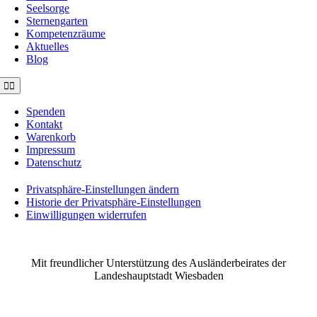
Seelsorge
Sternengarten
Kompetenzräume
Aktuelles
Blog
Toggle
Navigation
Spenden
Kontakt
Warenkorb
Impressum
Datenschutz
Privatsphäre-Einstellungen ändern
Historie der Privatsphäre-Einstellungen
Einwilligungen widerrufen
©2021 MUSE e.V. Muslimische Seelsorge Wiesbaden
Mit freundlicher Unterstützung des Ausländerbeirates der
Landeshauptstadt Wiesbaden