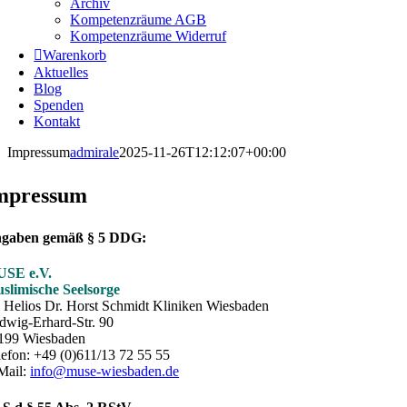
Archiv
Kompetenzräume AGB
Kompetenzräume Widerruf
Warenkorb
Aktuelles
Blog
Spenden
Kontakt
Impressum
admirale
2025-11-26T12:12:07+00:00
mpressum
gaben gemäß § 5 DDG:
SE e.V.
slimische Seelsorge
o Helios Dr. Horst Schmidt Kliniken Wiesbaden
dwig-Erhard-Str. 90
199 Wiesbaden
lefon: +49 (0)611/13 72 55 55
Mail:
info@muse-wiesbaden.de