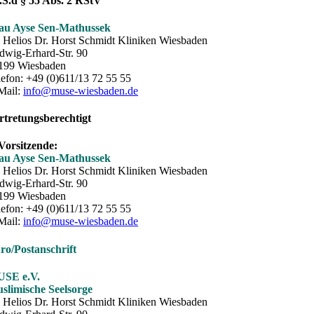
i.S.d § 55 Abs. 2 RStV
au Ayse Sen-Mathussek
o Helios Dr. Horst Schmidt Kliniken Wiesbaden
dwig-Erhard-Str. 90
199 Wiesbaden
lefon: +49 (0)611/13 72 55 55
Mail:
info@muse-wiesbaden.de
rtretungsberechtigt
 Vorsitzende:
au Ayse Sen-Mathussek
o Helios Dr. Horst Schmidt Kliniken Wiesbaden
dwig-Erhard-Str. 90
199 Wiesbaden
lefon: +49 (0)611/13 72 55 55
Mail:
info@muse-wiesbaden.de
ro/Postanschrift
SE e.V.
slimische Seelsorge
o Helios Dr. Horst Schmidt Kliniken Wiesbaden