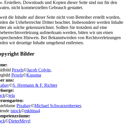
w. Erstellers. Downloads und Kopien dieser Seite sind nur für den
ivaten, nicht kommerziellen Gebrauch gestattet.
eit die Inhalte auf dieser Seite nicht vom Betreiber erstellt wurden,
rden die Urheberrechte Dritter beachtet. Insbesondere werden Inhalte
tter als solche gekennzeichnet. Sollten Sie trotzdem auf eine
heberrechtsverletzung aufmerksam werden, bitten wir um einen
tsprechenden Hinweis. Bei Bekanntwerden von Rechtsverletzungen
rden wir derartige Inhalte umgehend entfernen.
pyright Bilder
me:
ldbild
Pexels
©
Jacob Colvin
,
rgbild
Pexels
©
Kasuma
er uns:
xabay
©
S. Hermann & F. Richter
elsorge:
ock
©
jela
ernengarten:
steblume
Pixabay
©
M
ichael Schwarzenberger
,
tende
istock
©
mkitina4
mpetenzräume:
ock
©
DieterMeyrl