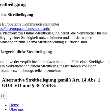
reitbeilegung
line-Streitbeilegung
e Europäische Kommission stellt unter
tps://ec.europa.eu/consumers/odr/
e Plattform zur Online-Streitbeilegung bereit, die Verbraucher für die
ilegung einer Streitigkeit nutzen können und auf der weitere
formationen zum Thema Streitschlichtung zu finden sind.
ßergerichtliche Streitbeilegung
 sind weder verpflichtet noch dazu bereit, im Falle einer Streitigkeit mi
nem Verbraucher an einem Streitbeilegungsverfahren vor einer
rbraucherschlichtungsstelle teilzunehmen.
Alternative Streitbeilegung gemäß Art. 14 Abs. 1
ODR-VO und § 36 VSBG:
Toggle
Navigation
Home
Über uns