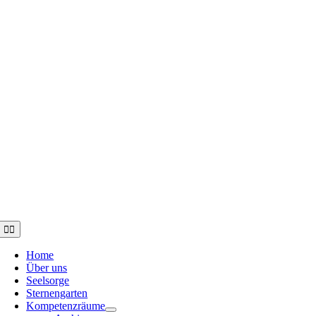
Toggle
Navigation
Home
Über uns
Seelsorge
Sternengarten
Kompetenzräume