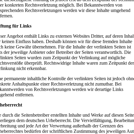
ner konkreten Rechtsverletzung möglich. Bei Bekanntwerden von
tsprechenden Rechtsverletzungen werden wir diese Inhalte umgehend
tfernen.
ftung für Links
ser Angebot enthält Links zu externen Websites Dritter, auf deren Inhal
r keinen Einfluss haben. Deshalb können wir für diese fremden Inhalte
ch keine Gewähr übernehmen. Für die Inhalte der verlinkten Seiten ist
ts der jeweilige Anbieter oder Betreiber der Seiten verantwortlich. Die
rlinkten Seiten wurden zum Zeitpunkt der Verlinkung auf mögliche
chtsverstöße überprüft. Rechtswidrige Inhalte waren zum Zeitpunkt de
rlinkung nicht erkennbar.
ne permanente inhaltliche Kontrolle der verlinkten Seiten ist jedoch ohn
nkrete Anhaltspunkte einer Rechtsverletzung nicht zumutbar. Bei
kanntwerden von Rechtsverletzungen werden wir derartige Links
gehend entfernen.
heberrecht
 durch die Seitenbetreiber erstellten Inhalte und Werke auf diesen Seit
terliegen dem deutschen Urheberrecht. Die Vervielfältigung, Bearbeitu
rbreitung und jede Art der Verwertung außerhalb der Grenzen des
heberrechtes bedürfen der schriftlichen Zustimmung des jeweiligen Aut