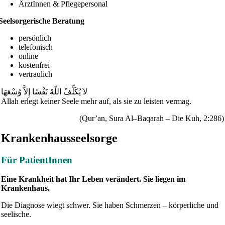
ÄrztInnen & Pflegepersonal
Seelsorgerische Beratung
persönlich
telefonisch
online
kostenfrei
vertraulich
لاَ يُكَلِّفُ اللّهُ نَفْسًا إِلاَّ وُسْعَهَا
Allah erlegt keiner Seele mehr auf, als sie zu leisten vermag.
(Qur’an, Sura Al–Baqarah – Die Kuh, 2:286)
Krankenhausseelsorge
Für PatientInnen
Eine Krankheit hat Ihr Leben verändert. Sie liegen im
Krankenhaus.
Die Diagnose wiegt schwer. Sie haben Schmerzen – körperliche und
seelische.