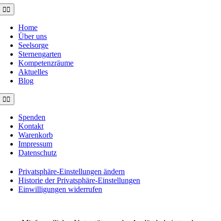
Toggle
Navigation
Home
Über uns
Seelsorge
Sternengarten
Kompetenzräume
Aktuelles
Blog
Toggle
Navigation
Spenden
Kontakt
Warenkorb
Impressum
Datenschutz
Privatsphäre-Einstellungen ändern
Historie der Privatsphäre-Einstellungen
Einwilligungen widerrufen
©2021 MUSE e.V. Muslimische Seelsorge Wiesbaden