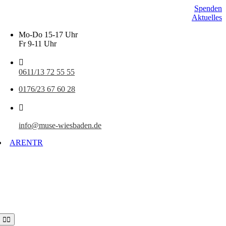
Skip
Spenden
to
Aktuelles
content
Mo-Do 15-17 Uhr
Fr 9-11 Uhr
0611/13 72 55 55
0176/23 67 60 28
info@muse-wiesbaden.de
AR
EN
TR
Toggle
Navigation