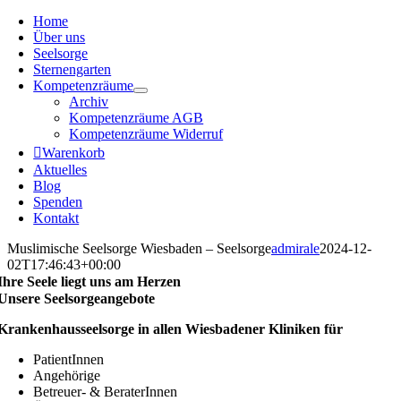
Home
Über uns
Seelsorge
Sternengarten
Kompetenzräume
Archiv
Kompetenzräume AGB
Kompetenzräume Widerruf
Warenkorb
Aktuelles
Blog
Spenden
Kontakt
Muslimische Seelsorge Wiesbaden – Seelsorge
admirale
2024-12-
02T17:46:43+00:00
Ihre Seele liegt uns am Herzen
Unsere Seelsorgeangebote
Krankenhausseelsorge in allen Wiesbadener Kliniken für
PatientInnen
Angehörige
Betreuer- & BeraterInnen