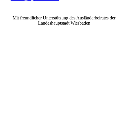
©2021 MUSE e.V. Muslimische Seelsorge Wiesbaden
Mit freundlicher Unterstützung des Ausländerbeirates der
Landeshauptstadt Wiesbaden