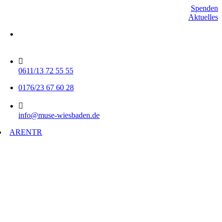
Skip
Spenden
to
Aktuelles
content
Mo-Do 15-17 Uhr
Fr 9-11 Uhr
0611/13 72 55 55
0176/23 67 60 28
info@muse-wiesbaden.de
AR
EN
TR