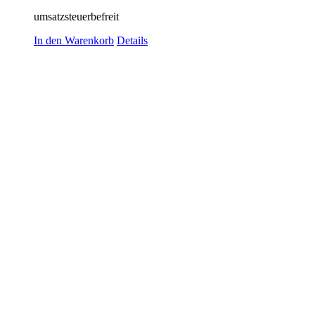
umsatzsteuerbefreit
In den Warenkorb
Details