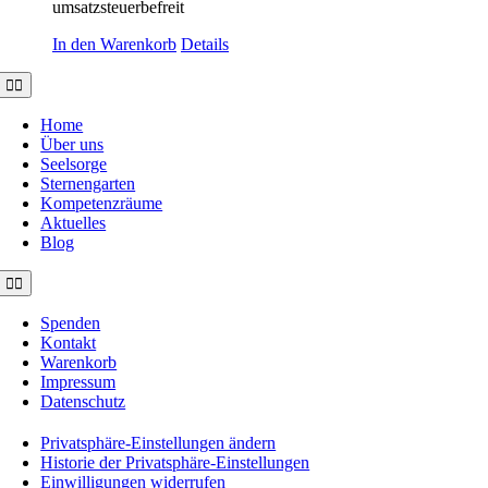
umsatzsteuerbefreit
In den Warenkorb
Details
Toggle
Navigation
Home
Über uns
Seelsorge
Sternengarten
Kompetenzräume
Aktuelles
Blog
Toggle
Navigation
Spenden
Kontakt
Warenkorb
Impressum
Datenschutz
Privatsphäre-Einstellungen ändern
Historie der Privatsphäre-Einstellungen
Einwilligungen widerrufen