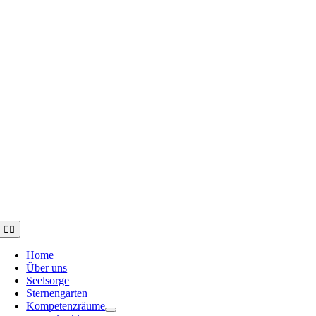
Toggle
Navigation
Home
Über uns
Seelsorge
Sternengarten
Kompetenzräume