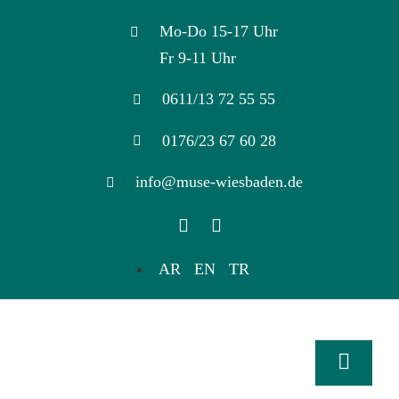
Skip
Mo-Do 15-17 Uhr
to
Fr 9-11 Uhr
content
0611/13 72 55 55
0176/23 67 60 28
info@muse-wiesbaden.de
AR
EN
TR
Toggle
Naviga