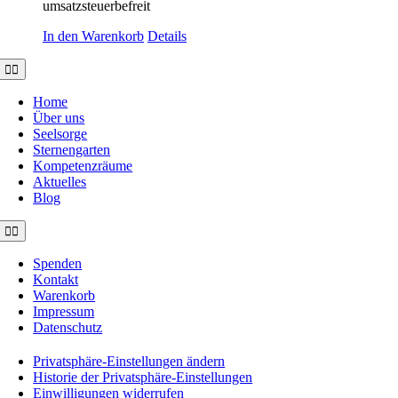
umsatzsteuerbefreit
In den Warenkorb
Details
Toggle
Navigation
Home
Über uns
Seelsorge
Sternengarten
Kompetenzräume
Aktuelles
Blog
Toggle
Navigation
Spenden
Kontakt
Warenkorb
Impressum
Datenschutz
Privatsphäre-Einstellungen ändern
Historie der Privatsphäre-Einstellungen
Einwilligungen widerrufen