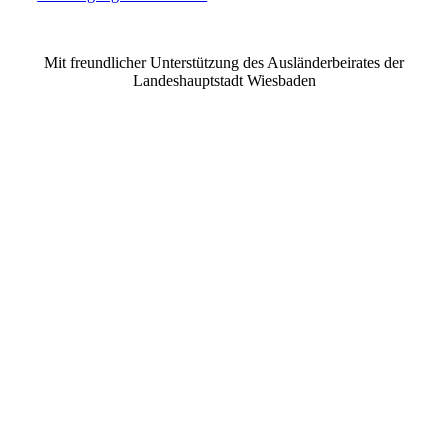
©2021 MUSE e.V. Muslimische Seelsorge Wiesbaden
Mit freundlicher Unterstützung des Ausländerbeirates der
Landeshauptstadt Wiesbaden