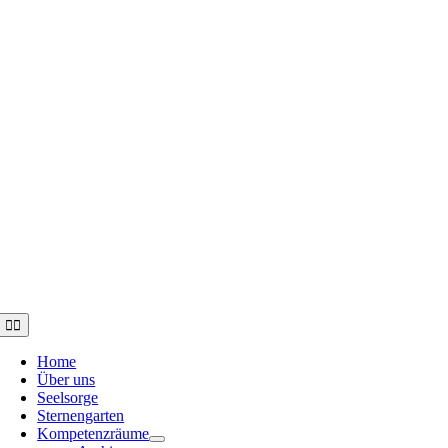
Toggle
Navigation
Home
Über uns
Seelsorge
Sternengarten
Kompetenzräume