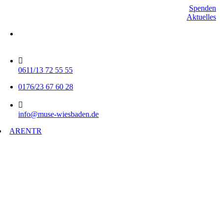
Skip
Spenden
to
Aktuelles
content
Mo-Do 15-17 Uhr
Fr 9-11 Uhr
0611/13 72 55 55
0176/23 67 60 28
info@muse-wiesbaden.de
AR
EN
TR