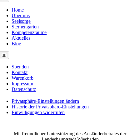
Navigation
Home
Über uns
Seelsorge
Sternengarten
Kompetenzräume
Aktuelles
Blog
Toggle
Navigation
Spenden
Kontakt
Warenkorb
Impressum
Datenschutz
Privatsphäre-Einstellungen ändern
Historie der Privatsphäre-Einstellungen
Einwilligungen widerrufen
©2021 MUSE e.V. Muslimische Seelsorge Wiesbaden
Mit freundlicher Unterstützung des Ausländerbeirates der
Landeshauptstadt Wiesbaden