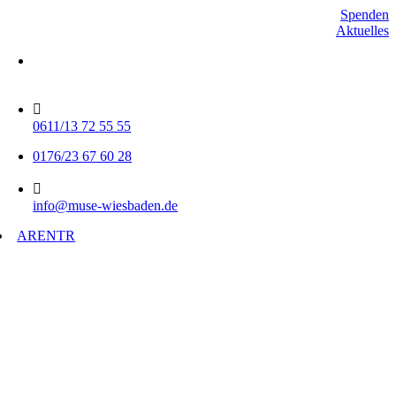
Skip
Spenden
to
Aktuelles
content
Mo-Do 15-17 Uhr
Fr 9-11 Uhr
0611/13 72 55 55
0176/23 67 60 28
info@muse-wiesbaden.de
AR
EN
TR