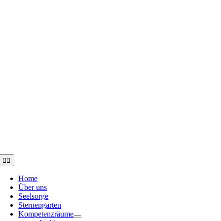
Toggle
Navigation
Home
Über uns
Seelsorge
Sternengarten
Kompetenzräume