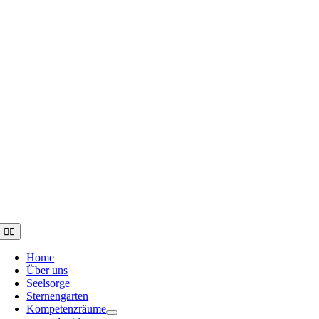
Toggle
Navigation
Home
Über uns
Seelsorge
Sternengarten
Kompetenzräume