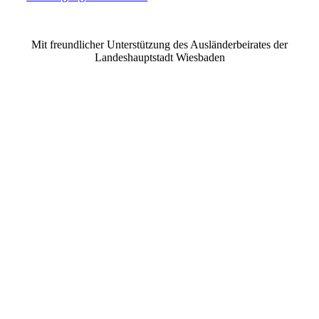
©2021 MUSE e.V. Muslimische Seelsorge Wiesbaden
Mit freundlicher Unterstützung des Ausländerbeirates der
Landeshauptstadt Wiesbaden