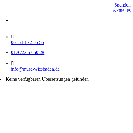
Skip
Spenden
to
Aktuelles
content
Mo-Do 15-17 Uhr
Fr 9-11 Uhr
0611/13 72 55 55
0176/23 67 60 28
info@muse-wiesbaden.de
Keine verfügbaren Übersetzungen gefunden