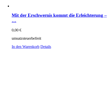
Mit der Erschwernis kommt die Erleichterung –
…
0,00
€
umsatzsteuerbefreit
In den Warenkorb
Details