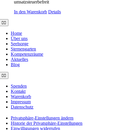
umsatzsteuerbefreit
In den Warenkorb
Details
Toggle
Navigation
Home
Über uns
Seelsorge
Sternengarten
Kompetenzräume
Aktuelles
Blog
Toggle
Navigation
Spenden
Kontakt
Warenkorb
Impressum
Datenschutz
Privatsphäre-Einstellungen ändern
Historie der Privatsphäre-Einstellungen
Einwilligungen widerrufen