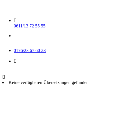
Skip
to
content
0611/13 72 55 55
Mo-Do 15-17 Uhr
Fr 9-11 Uhr
0176/23 67 60 28
info@muse-wiesbaden.de
Keine verfügbaren Übersetzungen gefunden