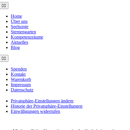
Toggle
Navigation
Home
Über uns
Seelsorge
Sternengarten
Kompetenzräume
Aktuelles
Blog
Toggle
Navigation
Spenden
Kontakt
Warenkorb
Impressum
Datenschutz
Privatsphäre-Einstellungen ändern
Historie der Privatsphäre-Einstellungen
Einwilligungen widerrufen
©2021 MUSE e.V. Muslimische Seelsorge Wiesbaden