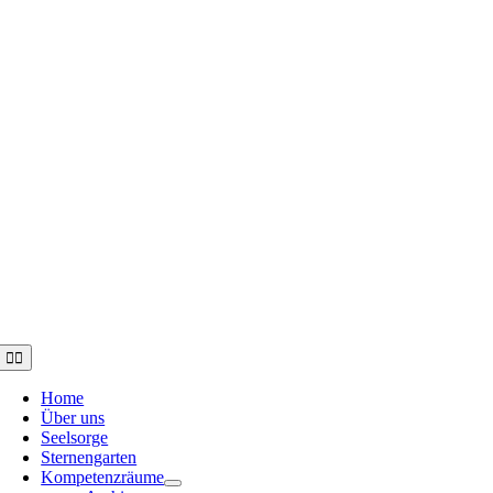
Toggle
Navigation
Home
Über uns
Seelsorge
Sternengarten
Kompetenzräume