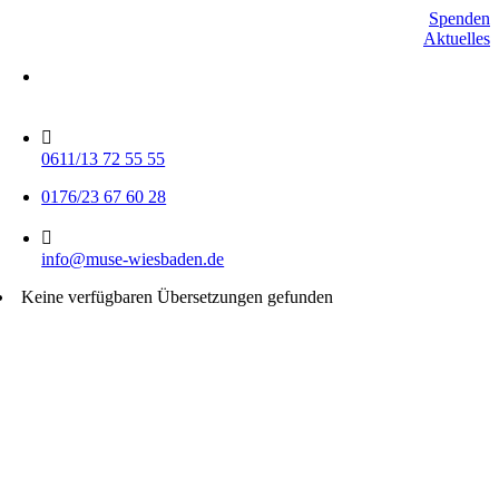
Skip
Spenden
to
Aktuelles
content
Mo-Do 15-17 Uhr
Fr 9-11 Uhr
0611/13 72 55 55
0176/23 67 60 28
info@muse-wiesbaden.de
Keine verfügbaren Übersetzungen gefunden