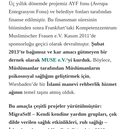
Üç yıllık dönemde projemiz AYF fonu (Avrupa
Entegrasyon Fonu) ve belediye fonları tarafından
finanse edilmiştir. Bu finansman süresinin
bitiminden sonra Frankfurt’taki Kompetenzzentrum
Muslimischer Frauen e.V. Kasım 2011’de
sponsorluğu geçici olarak devralmıştır.
Şubat
2013’te bağımsız ve kar amacı gütmeyen bir
dernek olarak
MUSE e.V.
‘yi kurduk.
Böylece,
Müslümanlar tarafından Müslümanların
psikososyal sağlığını geliştirmek için
,
Wiesbaden’de bir
İslami manevi rehberlik hizmet
ağının
temel taşını atmış olduk.
Bu amaçla çeşitli projeler yürütülmüştür:
MigraSelf –
Kendi kendine yardım grupları, çok
dilde verilen sağlık etkinlikleri, ruh sağlığı –