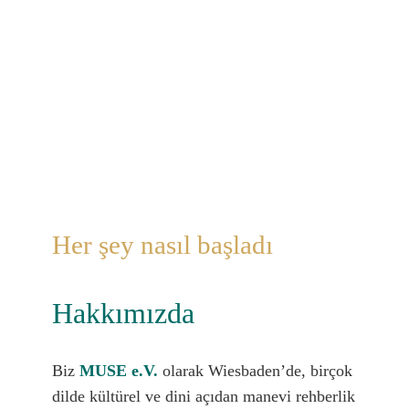
Naviga
Anasayfa
Hakkımızda
Manevi Rehberlik
Yıldız Bahçesi
Her şey nasıl başladı
Yetkinlik alanları
Hakkımızda
Blog
Biz
MUSE e.V.
olarak Wiesbaden’de, birçok
dilde kültürel ve dini açıdan manevi rehberlik
Güncel bilgiler (de)