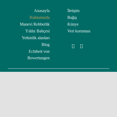
Anasayfa
İletişim
Hakkımızda
Bağış
Manevi Rehberlik
Künye
Yıldız Bahçesi
Veri koruması
Yetkinlik alanları
Blog
Echtheit von
Bewertungen
Change privacy settings
Privacy settings history
Revoke consents
©2021 MUSE e.V. Muslimische Seelsorge
Wiesbaden