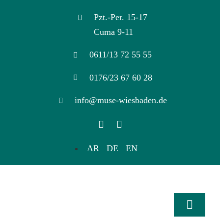
Skip
Pzt.-Per. 15-17
to
Cuma 9-11
content
0611/13 72 55 55
0176/23 67 60 28
info@muse-wiesbaden.de
AR
DE
EN
Toggle