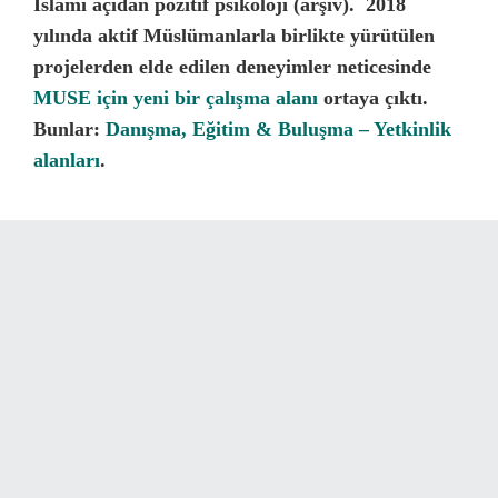
İslami açıdan pozitif psikoloji (arşiv).
2018
yılında aktif Müslümanlarla birlikte yürütülen
projelerden elde edilen deneyimler neticesinde
MUSE için yeni bir çalışma alanı
ortaya çıktı.
Bunlar:
Danışma, Eğitim & Buluşma –
Yetkinlik
alanları
.