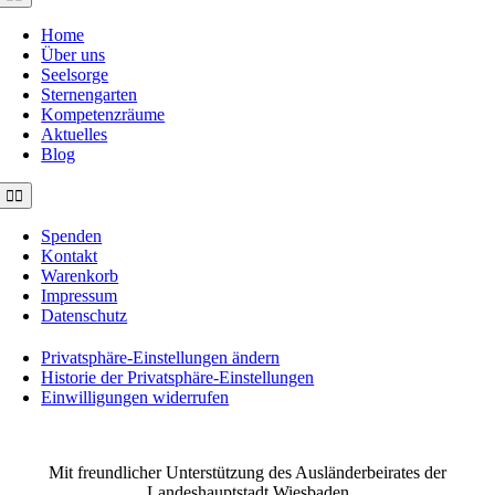
Navigation
Home
Über uns
Seelsorge
Sternengarten
Kompetenzräume
Aktuelles
Blog
Toggle
Navigation
Spenden
Kontakt
Warenkorb
Impressum
Datenschutz
Privatsphäre-Einstellungen ändern
Historie der Privatsphäre-Einstellungen
Einwilligungen widerrufen
©2021 MUSE e.V. Muslimische Seelsorge Wiesbaden
Mit freundlicher Unterstützung des Ausländerbeirates der
Landeshauptstadt Wiesbaden