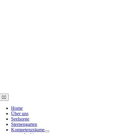
Toggle
Navigation
Home
Über uns
Seelsorge
Sternengarten
Kompetenzräume