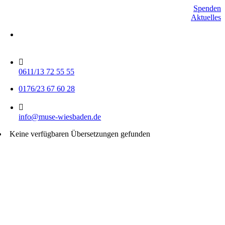
Skip
Spenden
to
Aktuelles
content
Mo-Do 15-17 Uhr
Fr 9-11 Uhr
0611/13 72 55 55
0176/23 67 60 28
info@muse-wiesbaden.de
Keine verfügbaren Übersetzungen gefunden