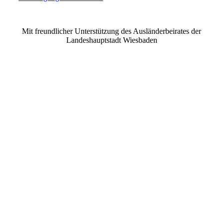
©2021 MUSE e.V. Muslimische Seelsorge Wiesbaden
Mit freundlicher Unterstützung des Ausländerbeirates der
Landeshauptstadt Wiesbaden