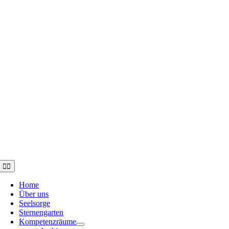
Toggle
Navigation
Home
Über uns
Seelsorge
Sternengarten
Kompetenzräume