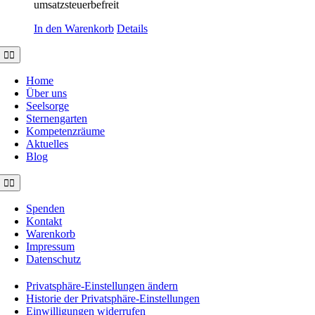
umsatzsteuerbefreit
In den Warenkorb
Details
Toggle
Navigation
Home
Über uns
Seelsorge
Sternengarten
Kompetenzräume
Aktuelles
Blog
Toggle
Navigation
Spenden
Kontakt
Warenkorb
Impressum
Datenschutz
Privatsphäre-Einstellungen ändern
Historie der Privatsphäre-Einstellungen
Einwilligungen widerrufen