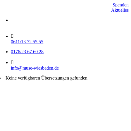
Skip
Spenden
to
Aktuelles
content
Mo-Do 15-17 Uhr
Fr 9-11 Uhr
0611/13 72 55 55
0176/23 67 60 28
info@muse-wiesbaden.de
Keine verfügbaren Übersetzungen gefunden