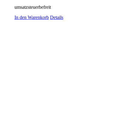
umsatzsteuerbefreit
In den Warenkorb
Details