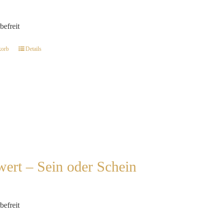
befreit
korb
Details
wert – Sein oder Schein
befreit