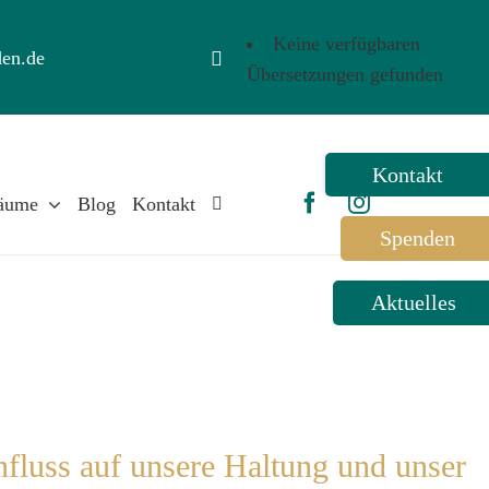
Keine verfügbaren
en.de
Übersetzungen gefunden
Toggle
Sliding
äume
Blog
Kontakt
Bar
Spenden
Area
Aktuelles
fluss auf unsere Haltung und unser