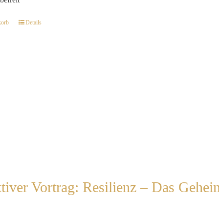
befreit
korb
Details
ktiver Vortrag: Resilienz – Das Gehei