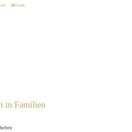
korb
Details
n in Familien
befreit