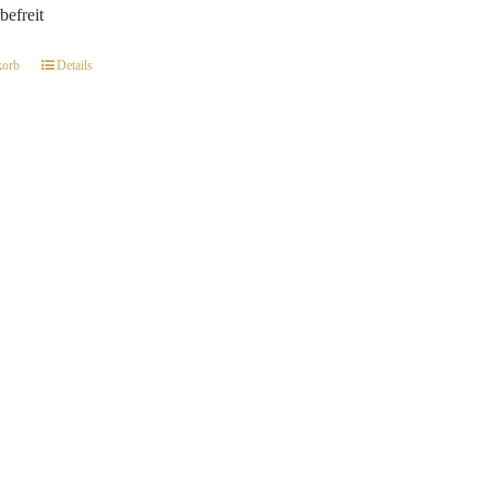
befreit
korb
Details