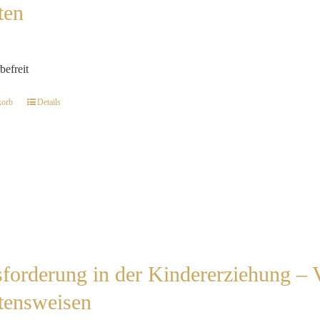
ten
befreit
korb
Details
forderung in der Kindererziehung – 
tensweisen