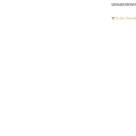
umsatzsteuer
In den Waren