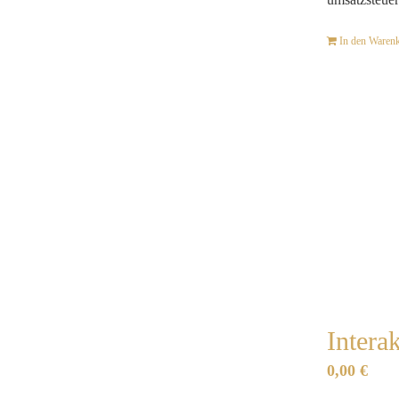
umsatzsteuer
In den Waren
Intera
0,00
€