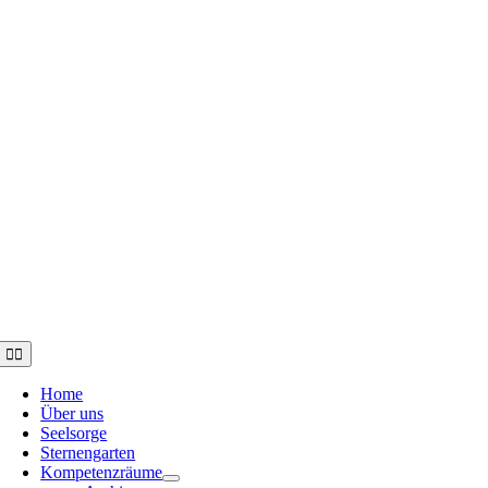
Toggle
Navigation
Home
Über uns
Seelsorge
Sternengarten
Kompetenzräume