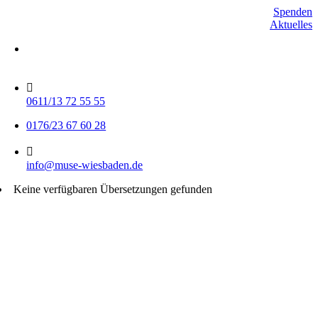
Skip
Spenden
to
Aktuelles
content
Mo-Do 15-17 Uhr
Fr 9-11 Uhr
0611/13 72 55 55
0176/23 67 60 28
info@muse-wiesbaden.de
Keine verfügbaren Übersetzungen gefunden