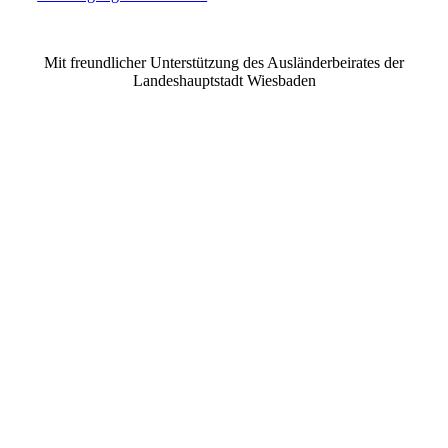
©2021 MUSE e.V. Muslimische Seelsorge Wiesbaden
Mit freundlicher Unterstützung des Ausländerbeirates der
Landeshauptstadt Wiesbaden