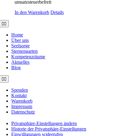
umsatzsteuerbefreit
In den Warenkorb
Details
Toggle
Navigation
Home
Über uns
Seelsorge
Sternengarten
Kompetenzräume
Aktuelles
Blog
Toggle
Navigation
Spenden
Kontakt
Warenkorb
Impressum
Datenschutz
Privatsphäre-Einstellungen ändern
Historie der Privatsphäre-Einstellungen
Einwilligungen widerrufen