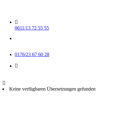
Skip
to
content
0611/13 72 55 55
Mo-Do 15-17 Uhr
Fr 9-11 Uhr
0176/23 67 60 28
info@muse-wiesbaden.de
Keine verfügbaren Übersetzungen gefunden