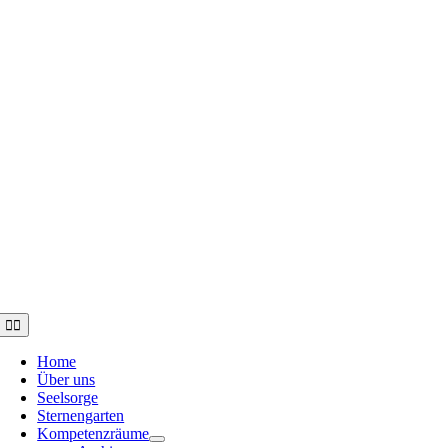
Toggle
Navigation
Home
Über uns
Seelsorge
Sternengarten
Kompetenzräume