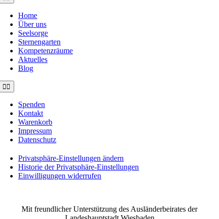
Navigation
Home
Über uns
Seelsorge
Sternengarten
Kompetenzräume
Aktuelles
Blog
Toggle
Navigation
Spenden
Kontakt
Warenkorb
Impressum
Datenschutz
Privatsphäre-Einstellungen ändern
Historie der Privatsphäre-Einstellungen
Einwilligungen widerrufen
©2021 MUSE e.V. Muslimische Seelsorge Wiesbaden
Mit freundlicher Unterstützung des Ausländerbeirates der
Landeshauptstadt Wiesbaden