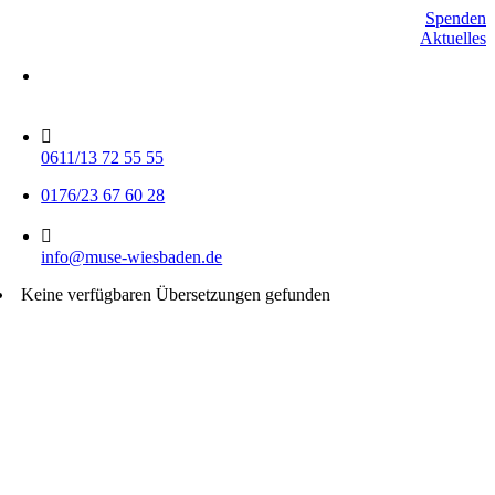
Skip
Spenden
to
Aktuelles
content
Mo-Do 15-17 Uhr
Fr 9-11 Uhr
0611/13 72 55 55
0176/23 67 60 28
info@muse-wiesbaden.de
Keine verfügbaren Übersetzungen gefunden