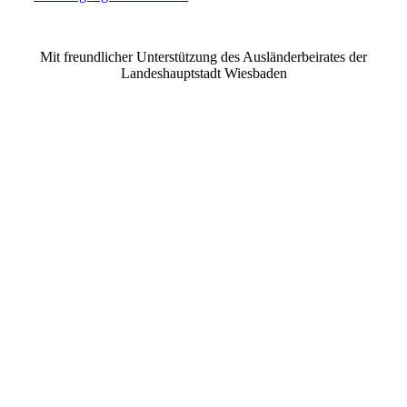
©2021 MUSE e.V. Muslimische Seelsorge Wiesbaden
Mit freundlicher Unterstützung des Ausländerbeirates der
Landeshauptstadt Wiesbaden