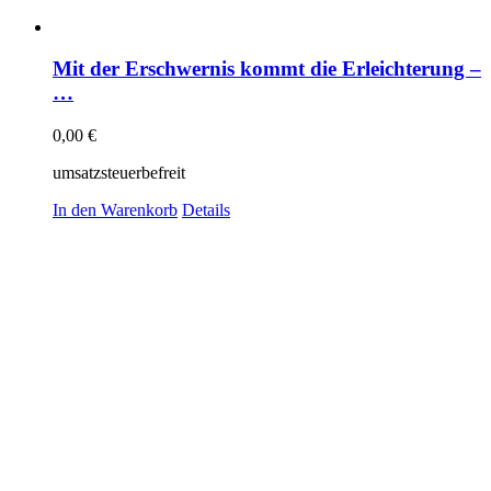
Mit der Erschwernis kommt die Erleichterung –
…
0,00
€
umsatzsteuerbefreit
In den Warenkorb
Details