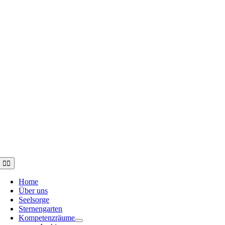
Toggle
Navigation
Home
Über uns
Seelsorge
Sternengarten
Kompetenzräume