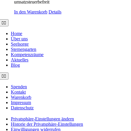
umsatzsteuerbefreit
In den Warenkorb
Details
Toggle
Navigation
Home
Über uns
Seelsorge
Sternengarten
Kompetenzräume
Aktuelles
Blog
Toggle
Navigation
Spenden
Kontakt
Warenkorb
Impressum
Datenschutz
Privatsphäre-Einstellungen ändern
Historie der Privatsphäre-Einstellungen
Einwilligungen widerrufen