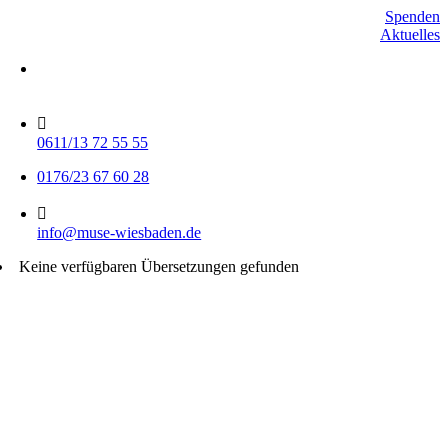
Skip
Spenden
to
Aktuelles
content
Mo-Do 15-17 Uhr
Fr 9-11 Uhr
0611/13 72 55 55
0176/23 67 60 28
info@muse-wiesbaden.de
Keine verfügbaren Übersetzungen gefunden