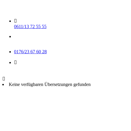
Skip
to
content
0611/13 72 55 55
Mo-Do 15-17 Uhr
Fr 9-11 Uhr
0176/23 67 60 28
info@muse-wiesbaden.de
Keine verfügbaren Übersetzungen gefunden