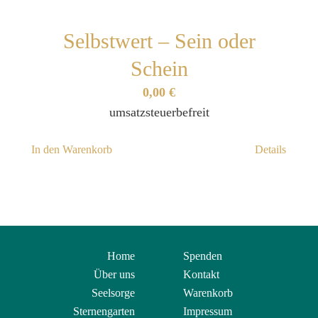
Selbstwert – Sein oder
Schein
0,00
€
umsatzsteuerbefreit
In den Warenkorb
Details
Home
Spenden
Über uns
Kontakt
Seelsorge
Warenkorb
Sternengarten
Impressum