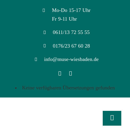
Skip
Mo-Do 15-17 Uhr
to
Fr 9-11 Uhr
content
0611/13 72 55 55
0176/23 67 60 28
info@muse-wiesbaden.de
Keine verfügbaren Übersetzungen gefunden
Toggle
Naviga