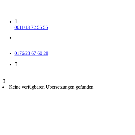
Skip
to
content
0611/13 72 55 55
Mo-Do 15-17 Uhr
Fr 9-11 Uhr
0176/23 67 60 28
info@muse-wiesbaden.de
Keine verfügbaren Übersetzungen gefunden