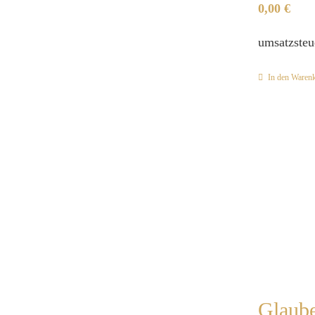
0,00
€
umsatzsteu
In den Waren
Glaube