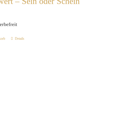
wert – Sein oder Schein
erbefreit
korb
Details