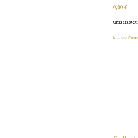
0,00
€
umsatzsteu
In den Waren