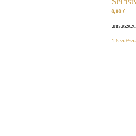
Selbst
0,00
€
umsatzsteu
In den Waren