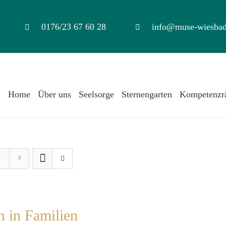
0176/23 67 60 28
info@muse-wiesbad
Home
Über uns
Seelsorge
Sternengarten
Kompetenzr
n in Familien