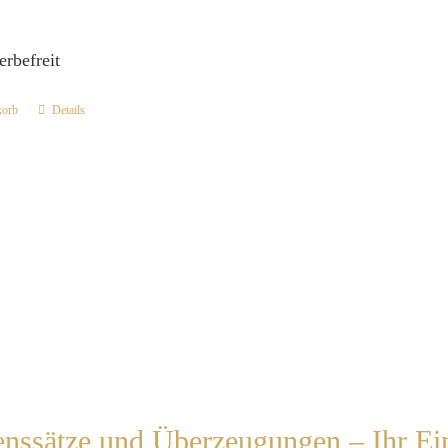
erbefreit
korb
Details
nssätze und Überzeugungen – Ihr Ein