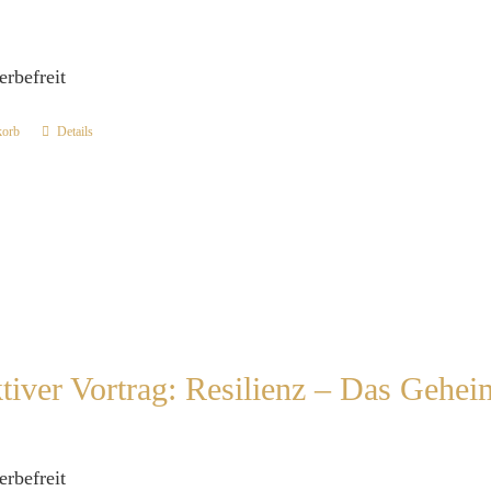
erbefreit
korb
Details
ktiver Vortrag: Resilienz – Das Gehei
erbefreit