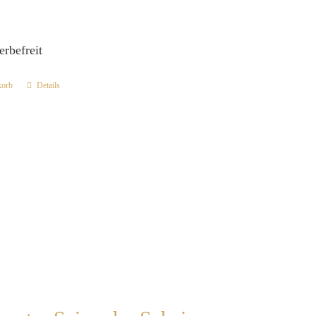
erbefreit
korb
Details