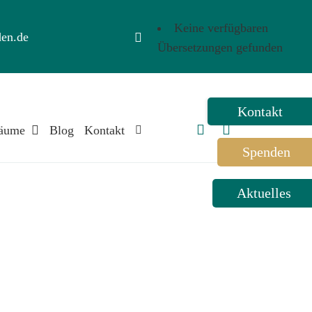
Keine verfügbaren
en.de
Übersetzungen gefunden
Toggle
Sliding
äume
Blog
Kontakt
Bar
Spenden
Area
Aktuelles