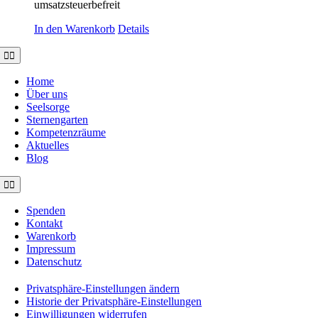
umsatzsteuerbefreit
In den Warenkorb
Details
Toggle
Navigation
Home
Über uns
Seelsorge
Sternengarten
Kompetenzräume
Aktuelles
Blog
Toggle
Navigation
Spenden
Kontakt
Warenkorb
Impressum
Datenschutz
Privatsphäre-Einstellungen ändern
Historie der Privatsphäre-Einstellungen
Einwilligungen widerrufen