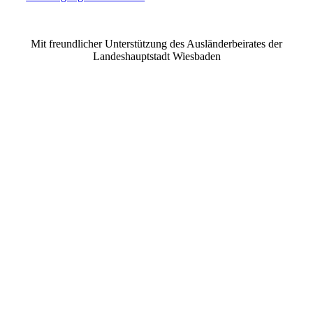
©2021 MUSE e.V. Muslimische Seelsorge Wiesbaden
Mit freundlicher Unterstützung des Ausländerbeirates der
Landeshauptstadt Wiesbaden