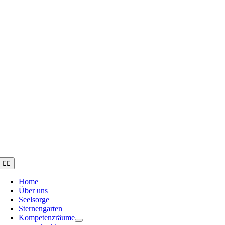
Toggle
Navigation
Home
Über uns
Seelsorge
Sternengarten
Kompetenzräume