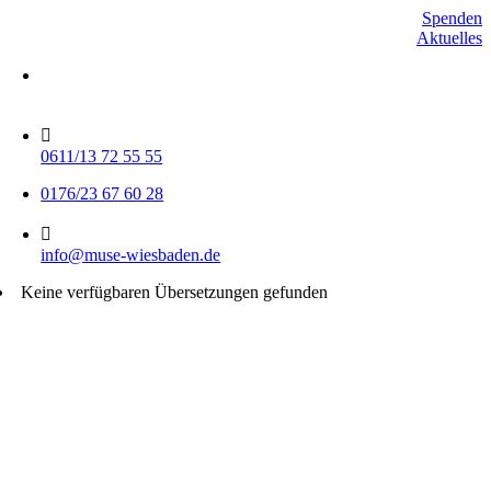
Skip
Spenden
to
Aktuelles
content
Mo-Do 15-17 Uhr
Fr 9-11 Uhr
0611/13 72 55 55
0176/23 67 60 28
info@muse-wiesbaden.de
Keine verfügbaren Übersetzungen gefunden