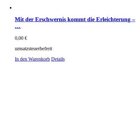
Mit der Erschwernis kommt die Erleichterung –
…
0,00
€
umsatzsteuerbefreit
In den Warenkorb
Details