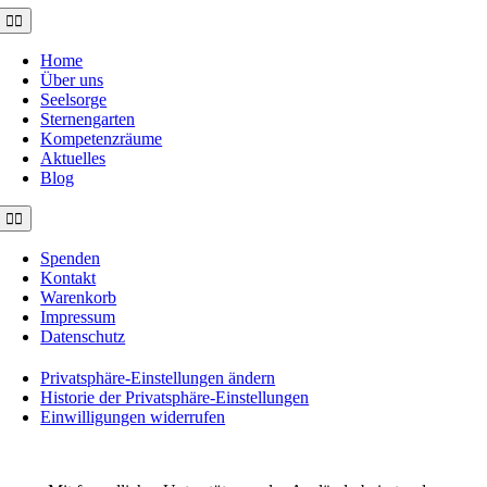
Toggle
Navigation
Home
Über uns
Seelsorge
Sternengarten
Kompetenzräume
Aktuelles
Blog
Toggle
Navigation
Spenden
Kontakt
Warenkorb
Impressum
Datenschutz
Privatsphäre-Einstellungen ändern
Historie der Privatsphäre-Einstellungen
Einwilligungen widerrufen
©2021 MUSE e.V. Muslimische Seelsorge Wiesbaden