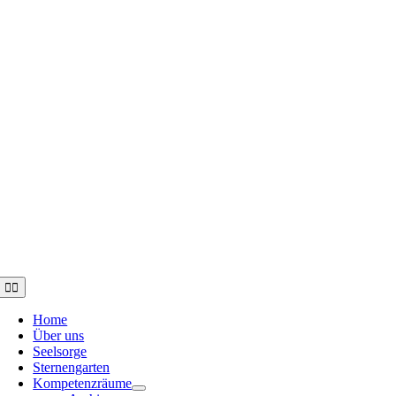
Toggle
Navigation
Home
Über uns
Seelsorge
Sternengarten
Kompetenzräume