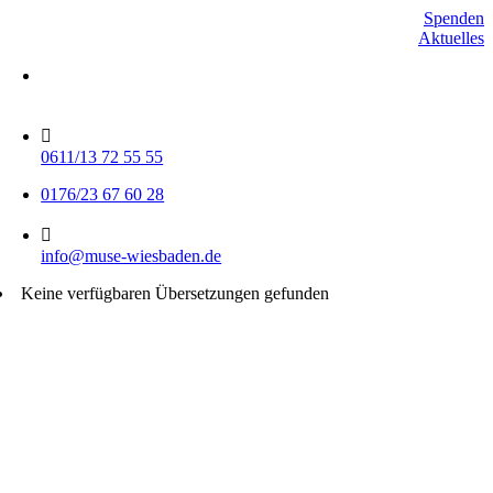
Skip
Spenden
to
Aktuelles
content
Mo-Do 15-17 Uhr
Fr 9-11 Uhr
0611/13 72 55 55
0176/23 67 60 28
info@muse-wiesbaden.de
Keine verfügbaren Übersetzungen gefunden