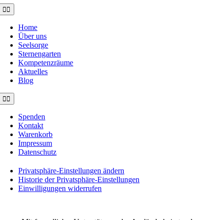
Toggle
Navigation
Home
Über uns
Seelsorge
Sternengarten
Kompetenzräume
Aktuelles
Blog
Toggle
Navigation
Spenden
Kontakt
Warenkorb
Impressum
Datenschutz
Privatsphäre-Einstellungen ändern
Historie der Privatsphäre-Einstellungen
Einwilligungen widerrufen
©2021 MUSE e.V. Muslimische Seelsorge Wiesbaden