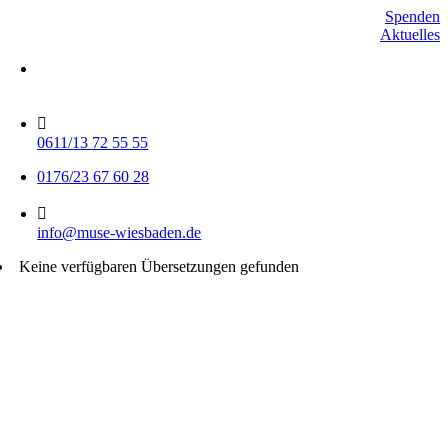
Skip
Spenden
to
Aktuelles
content
Mo-Do 15-17 Uhr
Fr 9-11 Uhr
0611/13 72 55 55
0176/23 67 60 28
info@muse-wiesbaden.de
Keine verfügbaren Übersetzungen gefunden