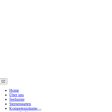
Toggle
Navigation
Home
Über uns
Seelsorge
Sternengarten
Kompetenzräume