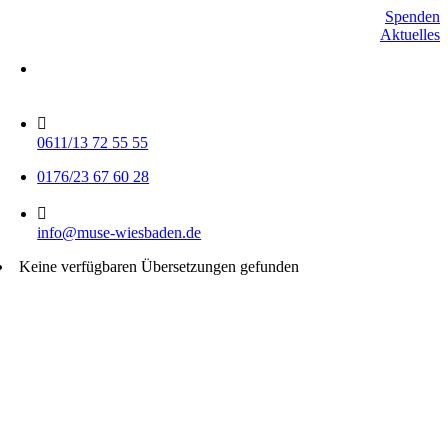
Skip
Spenden
to
Aktuelles
content
Mo-Do 15-17 Uhr
Fr 9-11 Uhr
0611/13 72 55 55
0176/23 67 60 28
info@muse-wiesbaden.de
Keine verfügbaren Übersetzungen gefunden