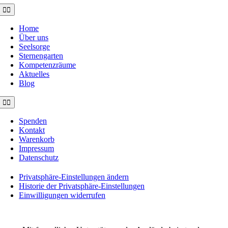
Toggle
Navigation
Home
Über uns
Seelsorge
Sternengarten
Kompetenzräume
Aktuelles
Blog
Toggle
Navigation
Spenden
Kontakt
Warenkorb
Impressum
Datenschutz
Privatsphäre-Einstellungen ändern
Historie der Privatsphäre-Einstellungen
Einwilligungen widerrufen
©2021 MUSE e.V. Muslimische Seelsorge Wiesbaden